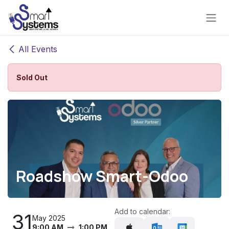
Skip to Content
All Events
Sold Out
Roadshow Smart-Odoo
Add to calendar:
31
May 2025
9:00 AM
1:00 PM